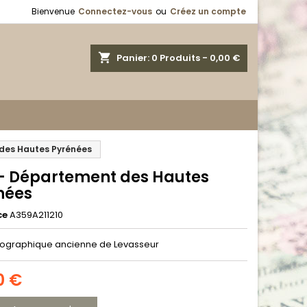
Bienvenue
Connectez-vous
ou
Créez un compte
shopping_cart
Panier:
0
Produits - 0,00 €
des Hautes Pyrénées
 - Département des Hautes
nées
ce
A359A211210
ographique ancienne de Levasseur
0 €