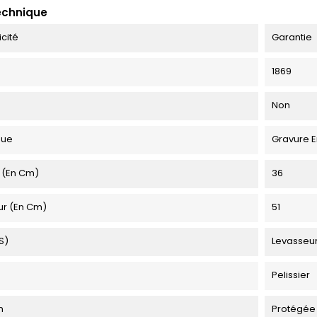
echnique
icité
Garantie
1869
Non
que
Gravure E
 (en Cm)
36
ur (en Cm)
51
s)
Levasseu
Pelissier
n
Protégée