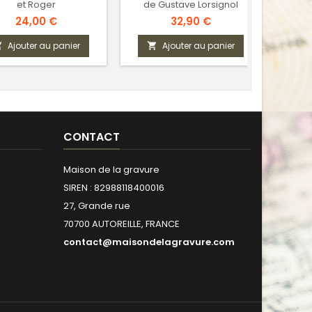
et Roger
de Gustave Lorsignol
Prix
Prix
24,00 €
32,90 €
Ajouter au panier
Ajouter au panier



CONTACT
Maison de la gravure
SIREN : 82988118400016
27, Grande rue
70700 AUTOREILLE, FRANCE
contact@maisondelagravure.com