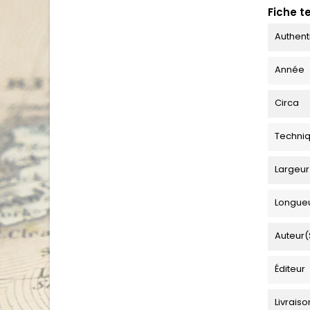
Fiche t
Authent
Année
Circa
Techni
Largeur
Longue
Auteur(
Éditeur
Livraiso