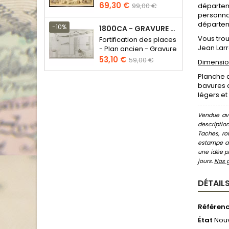
Prix
Prix
69,30 €
départeme
99,00 €
de
personnag
départeme
base
-10%
1800CA - GRAVURE ARCHITECTURE MILITAIRE - ATTAQUE ET DÉFENSE
Vous trou
Fortification des places
Jean Larr
- Plan ancien - Gravure
en taille douce
Prix
Prix
53,10 €
59,00 €
Dimension
de
Planche 
base
bavures d
légers et
Vendue ave
descriptio
Taches, ro
estampe au
une idée pr
jours.
Nos 
DÉTAILS
Référen
État
Nou