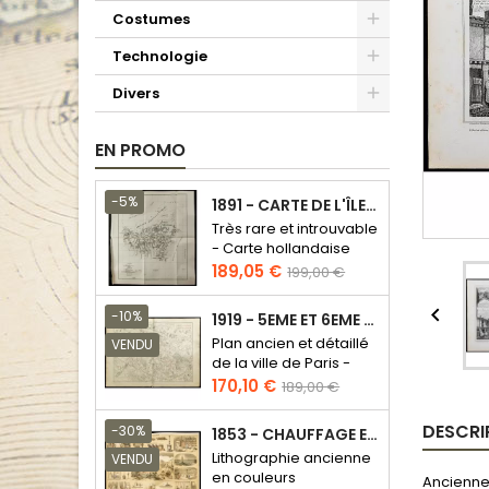
Costumes
Technologie
Divers
EN PROMO
-5%
1891 - CARTE DE L'ÎLE DE BORNÉO
Très rare et introuvable
- Carte hollandaise
Prix
Prix
189,05 €
199,00 €
de
base

-10%
1919 - 5EME ET 6EME ARRONDISSEMENT DE PARIS
Plan ancien et détaillé
VENDU
de la ville de Paris -
Odéon - Sorbonne
Prix
Prix
170,10 €
189,00 €
de
base
DESCRI
-30%
1853 - CHAUFFAGE ET ÉCLAIRAGE (LITHOGRAPHIE)
Lithographie ancienne
VENDU
en couleurs
Ancienne