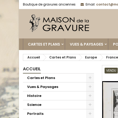
Boutique de gravures anciennes
Email:
contact@ma
CARTES ET PLANS
VUES & PAYSAGES
PO
Accueil
Cartes et Plans
Europe
France
ACCUEIL
VENDU
Cartes et Plans
Vues & Paysages
Histoire
Science
Portraits