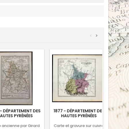
<
>
 - DÉPARTEMENT DES
1877 - DÉPARTEMENT DES
1833 
AUTES PYRÉNÉES
HAUTES PYRÉNÉES
H
e ancienne par Girard
Carte et gravure sur cuivre
Cart