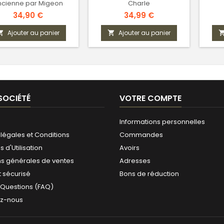
ncienne par Migeon
Charle
Prix
Prix
34,90 €
34,99 €
Ajouter au panier
Ajouter au panier


SOCIÉTÉ
VOTRE COMPTE
Informations personnelles
légales et Conditions
Commandes
 d'Utilisation
Avoirs
ns générales de ventes
Adresses
 sécurisé
Bons de réduction
 Questions (FAQ)
ez-nous