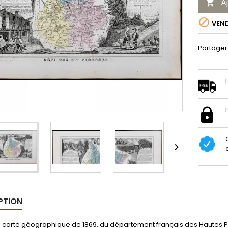
A


VEN
Partager

PTION
 carte géographique de 1869, du département français des Hautes Py