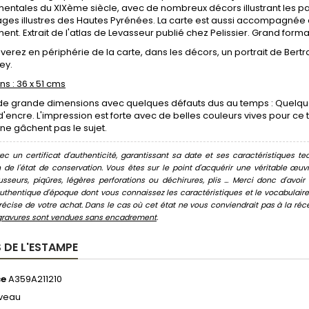
ntales du XIXème siècle, avec de nombreux décors illustrant les paysa
es illustres des Hautes Pyrénées. La carte est aussi accompagnée d'i
nt. Extrait de l'atlas de Levasseur publié chez Pelissier. Grand forma
verez en périphérie de la carte, dans les décors, un portrait de Ber
ey.
s : 36 x 51 cms
de grande dimensions avec quelques défauts dus au temps : Quelques
'encre. L'impression est forte avec de belles couleurs vives pour c
 ne gâchent pas le sujet.
c un certificat d'authenticité, garantissant sa date et ses caractéristiques tec
n de l'état de conservation. Vous êtes sur le point d'acquérir une véritable œ
usseurs, piqûres, légères perforations ou déchirures, plis ... Merci donc d'av
thentique d'époque dont vous connaissez les caractéristiques et le vocabulaire. 
écise de votre achat. Dans le cas où cet état ne vous conviendrait pas à la récept
gravures sont vendues sans encadrement
.
 DE L'ESTAMPE
ce
A359A211210
veau