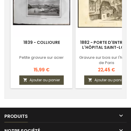
1839 - COLLIOURE
1882 - PORTE D'ENTRÉE D
L'HÔPITAL SAINT-LOUIS
Petite gravure sur acier
Gravure sur bois sur l'histoi
de Paris
Prix
Prix
15,99 €
22,45 €
Ajouter au panier
Ajouter au panier



PRODUITS

NOTRE SOCIÉTÉ