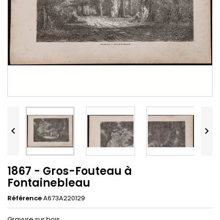


1867 - Gros-Fouteau à
Fontainebleau
Référence
A673A220129
Gravure sur bois