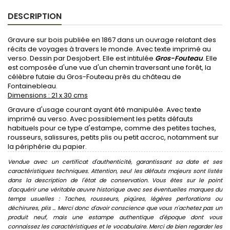
DESCRIPTION
Gravure sur bois publiée en 1867 dans un ouvrage relatant des
récits de voyages à travers le monde. Avec texte imprimé au
verso. Dessin par Desjobert. Elle est intitulée
Gros-Fouteau
. Elle
est composée d'une vue d'un chemin traversant une forêt, la
célèbre futaie du Gros-Fouteau près du château de
Fontainebleau.
Dimensions : 21 x 30 cms
Gravure d'usage courant ayant été manipulée. Avec texte
imprimé au verso. Avec possiblement les petits défauts
habituels pour ce type d'estampe, comme des petites taches,
rousseurs, salissures, petits plis ou petit accroc, notamment sur
la périphérie du papier.
Vendue avec un certificat d'authenticité, garantissant sa date et ses
caractéristiques techniques. Attention, seul les défauts majeurs sont listés
dans la description de l'état de conservation. Vous êtes sur le point
d'acquérir une véritable œuvre historique avec ses éventuelles marques du
temps usuelles : Taches, rousseurs, piqûres, légères perforations ou
déchirures, plis ... Merci donc d'avoir conscience que vous n'achetez pas un
produit neuf, mais une estampe authentique d'époque dont vous
connaissez les caractéristiques et le vocabulaire. Merci de bien regarder les