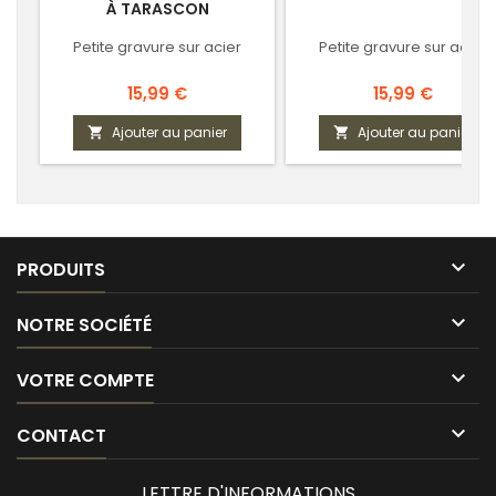
À TARASCON
Petite gravure sur acier
Petite gravure sur acier
Prix
Prix
15,99 €
15,99 €
Ajouter au panier
Ajouter au panier



PRODUITS

NOTRE SOCIÉTÉ

VOTRE COMPTE

CONTACT
LETTRE D'INFORMATIONS