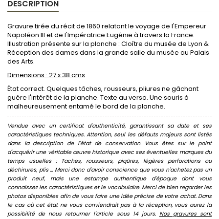
DESCRIPTION
Gravure tirée du récit de 1860 relatant le voyage de l'Empereur
Napoléon III et de l'Impératrice Eugénie à travers la France.
Illustration présente sur la planche : Cloître du musée de Lyon &
Réception des dames dans la grande salle du musée au Palais
des Arts.
Dimensions : 27 x 38 cms
État correct. Quelques tâches, rousseurs, pliures ne gâchant
guère l'intérêt de la planche. Texte au verso. Une souris à
malheureusement entamé le bord de la planche.
Vendue avec un certificat d'authenticité, garantissant sa date et ses
caractéristiques techniques. Attention, seul les défauts majeurs sont listés
dans la description de l'état de conservation. Vous êtes sur le point
d'acquérir une véritable œuvre historique avec ses éventuelles marques du
temps usuelles : Taches, rousseurs, piqûres, légères perforations ou
déchirures, plis ... Merci donc d'avoir conscience que vous n'achetez pas un
produit neuf, mais une estampe authentique d'époque dont vous
connaissez les caractéristiques et le vocabulaire. Merci de bien regarder les
photos disponibles afin de vous faire une idée précise de votre achat. Dans
le cas où cet état ne vous conviendrait pas à la réception, vous aurez la
possibilité de nous retourner l'article sous 14 jours.
Nos gravures sont