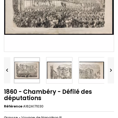


1860 - Chambéry - Défilé des
députations
Référence
A162A171030
Gravure - Voyage de Napoléon III