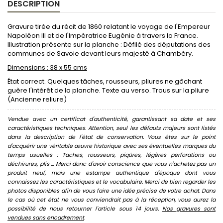
DESCRIPTION
Gravure tirée du récit de 1860 relatant le voyage de l'Empereur
Napoléon III et de l'Impératrice Eugénie à travers la France.
Illustration présente sur la planche : Défilé des députations des
communes de Savoie devant leurs majesté à Chambéry.
Dimensions : 38 x 55 cms
État correct. Quelques tâches, rousseurs, pliures ne gâchant
guère l'intérêt de la planche. Texte au verso. Trous sur la pliure
(Ancienne reliure)
Vendue avec un certificat d'authenticité, garantissant sa date et ses
caractéristiques techniques. Attention, seul les défauts majeurs sont listés
dans la description de l'état de conservation. Vous êtes sur le point
d'acquérir une véritable œuvre historique avec ses éventuelles marques du
temps usuelles : Taches, rousseurs, piqûres, légères perforations ou
déchirures, plis ... Merci donc d'avoir conscience que vous n'achetez pas un
produit neuf, mais une estampe authentique d'époque dont vous
connaissez les caractéristiques et le vocabulaire. Merci de bien regarder les
photos disponibles afin de vous faire une idée précise de votre achat. Dans
le cas où cet état ne vous conviendrait pas à la réception, vous aurez la
possibilité de nous retourner l'article sous 14 jours.
Nos gravures sont
vendues sans encadrement
.