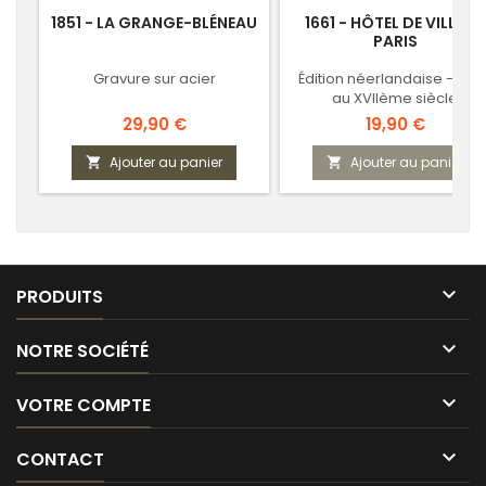
1851 - LA GRANGE-BLÉNEAU
1661 - HÔTEL DE VILLE DE
PARIS
Gravure sur acier
Édition néerlandaise - Pari
au XVIIème siècle
Prix
Prix
29,90 €
19,90 €
Ajouter au panier
Ajouter au panier



PRODUITS

NOTRE SOCIÉTÉ

VOTRE COMPTE

CONTACT