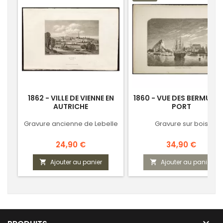
1862 - VILLE DE VIENNE EN
1860 - VUE DES BERMUDES
AUTRICHE
PORT
Gravure ancienne de Lebelle
Gravure sur bois
Prix
Prix
24,90 €
34,90 €
Ajouter au panier
Ajouter au panier


