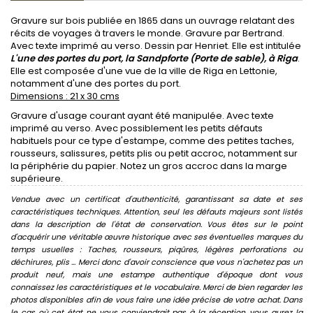
Gravure sur bois publiée en 1865 dans un ouvrage relatant des
récits de voyages à travers le monde. Gravure par Bertrand.
Avec texte imprimé au verso. Dessin par Henriet. Elle est intitulée
L'une des portes du port, la Sandpforte (Porte de sable), à Riga
.
Elle est composée d'une vue de la ville de Riga en Lettonie,
notamment d'une des portes du port.
Dimensions : 21 x 30 cms
Gravure d'usage courant ayant été manipulée. Avec texte
imprimé au verso. Avec possiblement les petits défauts
habituels pour ce type d'estampe, comme des petites taches,
rousseurs, salissures, petits plis ou petit accroc, notamment sur
la périphérie du papier. Notez un gros accroc dans la marge
supérieure.
Vendue avec un certificat d'authenticité, garantissant sa date et ses
caractéristiques techniques. Attention, seul les défauts majeurs sont listés
dans la description de l'état de conservation. Vous êtes sur le point
d'acquérir une véritable œuvre historique avec ses éventuelles marques du
temps usuelles : Taches, rousseurs, piqûres, légères perforations ou
déchirures, plis ... Merci donc d'avoir conscience que vous n'achetez pas un
produit neuf, mais une estampe authentique d'époque dont vous
connaissez les caractéristiques et le vocabulaire. Merci de bien regarder les
photos disponibles afin de vous faire une idée précise de votre achat. Dans
le cas où cet état ne vous conviendrait pas à la réception, vous aurez la