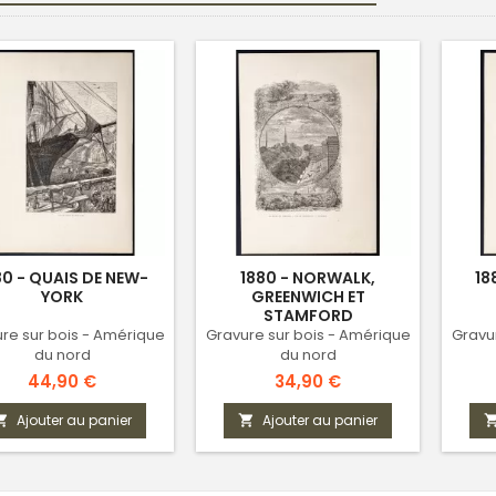
80 - QUAIS DE NEW-
1880 - NORWALK,
18
YORK
GREENWICH ET
STAMFORD
re sur bois - Amérique
Gravure sur bois - Amérique
Gravu
du nord
du nord
Prix
Prix
44,90 €
34,90 €
Ajouter au panier
Ajouter au panier

