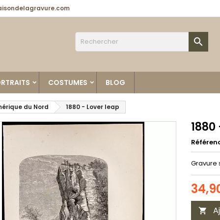
isondelagravure.com

RTRAITS
COSTUMES
BLOG
érique du Nord
1880 - Lover leap
1880 
Référen
Gravure 
34,9
A
