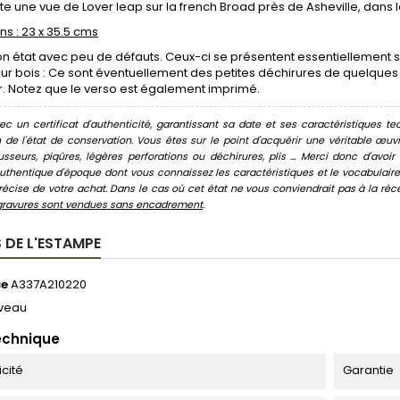
e une vue de Lover leap sur la french Broad près de Asheville, dans
s : 23 x 35.5 cms
on état avec peu de défauts. Ceux-ci se présentent essentiellement sur
ur bois : Ce sont éventuellement des petites déchirures de quelques 
. Notez que le verso est également imprimé.
c un certificat d'authenticité, garantissant sa date et ses caractéristiques tec
n de l'état de conservation. Vous êtes sur le point d'acquérir une véritable œ
usseurs, piqûres, légères perforations ou déchirures, plis ... Merci donc d'av
thentique d'époque dont vous connaissez les caractéristiques et le vocabulaire. 
écise de votre achat. Dans le cas où cet état ne vous conviendrait pas à la récept
gravures sont vendues sans encadrement
.
 DE L'ESTAMPE
ce
A337A210220
veau
echnique
icité
Garantie