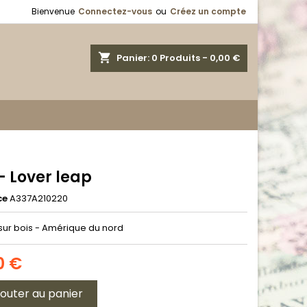
Bienvenue
Connectez-vous
ou
Créez un compte
shopping_cart
Panier:
0
Produits - 0,00 €
- Lover leap
ce
A337A210220
sur bois - Amérique du nord
0 €
jouter au panier