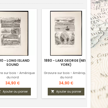
80 - LONG ISLAND
1880 - LAKE GEORGE (NEW
188
SOUND
YORK)
re sur bois - Amérique
Gravure sur bois - Amérique
Gravur
du nord
du nord
Prix
Prix
34,90 €
34,90 €
Ajouter au panier
Ajouter au panier


