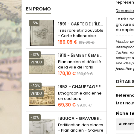
représent
EN PROMO
Dimension
En très b
-5%
1891 - CARTE DE L'ÎLE DE BORNÉO
gravure s
du papier
Très rare et introuvable
- Carte hollandaise
Prix
Prix
189,05 €
Vendue ave
199,00 €
de
descriptio
Taches, ro
base
-10%
1919 - 5EME ET 6EME ARRONDISSEMENT DE PARIS
estampe au
Plan ancien et détaillé
VENDU
une idée pr
de la ville de Paris -
jours.
Nos 
Odéon - Sorbonne
Prix
Prix
170,10 €
189,00 €
de
DÉTAILS
base
-30%
1853 - CHAUFFAGE ET ÉCLAIRAGE (LITHOGRAPHIE)
Lithographie ancienne
VENDU
Référen
en couleurs
État
Nou
Prix
Prix
69,30 €
99,00 €
de
Fiche t
base
-10%
1800CA - GRAVURE ARCHITECTURE MILITAIRE - ATTAQUE ET DÉFENSE
Authent
Fortification des places
- Plan ancien - Gravure