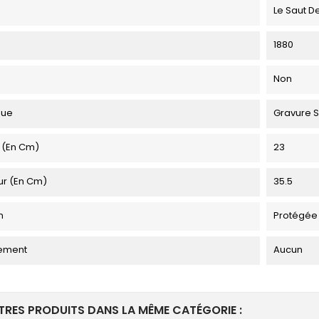
Le Saut D
1880
Non
que
Gravure S
 (en Cm)
23
ur (en Cm)
35.5
n
Protégée
ement
Aucun
TRES PRODUITS DANS LA MÊME CATÉGORIE :