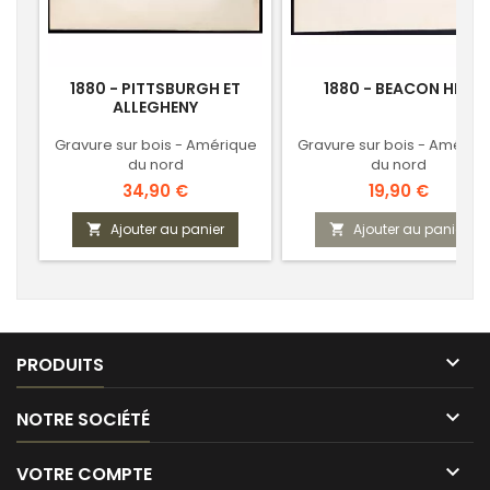
1880 - PITTSBURGH ET
1880 - BEACON HILL
ALLEGHENY
Gravure sur bois - Amérique
Gravure sur bois - Amériq
du nord
du nord
Prix
Prix
34,90 €
19,90 €
Ajouter au panier
Ajouter au panier



PRODUITS

NOTRE SOCIÉTÉ

VOTRE COMPTE