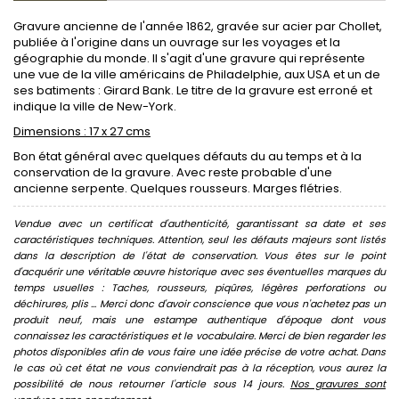
Gravure ancienne de l'année 1862, gravée sur acier par Chollet,
publiée à l'origine dans un ouvrage sur les voyages et la
géographie du monde. Il s'agit d'une gravure qui représente
une vue de la ville américains de Philadelphie, aux USA et un de
ses batiments : Girard Bank. Le titre de la gravure est erroné et
indique la ville de New-York.
Dimensions : 17 x 27 cms
Bon état général avec quelques défauts du au temps et à la
conservation de la gravure. Avec reste probable d'une
ancienne serpente. Quelques rousseurs. Marges flétries.
Vendue avec un certificat d'authenticité, garantissant sa date et ses
caractéristiques techniques. Attention, seul les défauts majeurs sont listés
dans la description de l'état de conservation. Vous êtes sur le point
d'acquérir une véritable œuvre historique avec ses éventuelles marques du
temps usuelles : Taches, rousseurs, piqûres, légères perforations ou
déchirures, plis ... Merci donc d'avoir conscience que vous n'achetez pas un
produit neuf, mais une estampe authentique d'époque dont vous
connaissez les caractéristiques et le vocabulaire. Merci de bien regarder les
photos disponibles afin de vous faire une idée précise de votre achat. Dans
le cas où cet état ne vous conviendrait pas à la réception, vous aurez la
possibilité de nous retourner l'article sous 14 jours.
Nos gravures sont