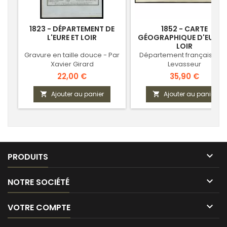
1823 - DÉPARTEMENT DE
1852 - CARTE
L'EURE ET LOIR
GÉOGRAPHIQUE D'EURE E
LOIR
Gravure en taille douce - Par
Département français - Pa
Xavier Girard
Levasseur
Prix
Prix
22,00 €
35,90 €
Ajouter au panier
Ajouter au panier



PRODUITS

NOTRE SOCIÉTÉ

VOTRE COMPTE