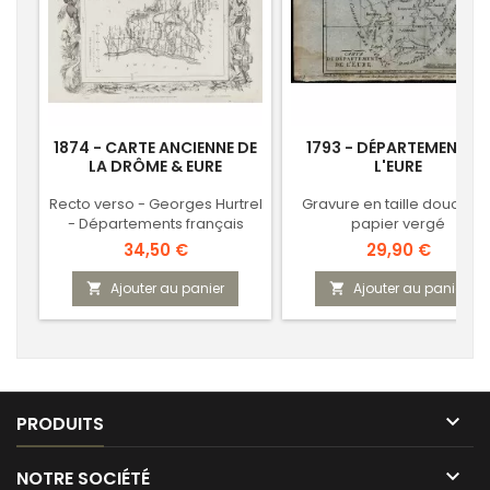
1874 - CARTE ANCIENNE DE
1793 - DÉPARTEMENT DE
LA DRÔME & EURE
L'EURE
Recto verso - Georges Hurtrel
Gravure en taille douce su
- Départements français
papier vergé
Prix
Prix
34,50 €
29,90 €
Ajouter au panier
Ajouter au panier



PRODUITS

NOTRE SOCIÉTÉ