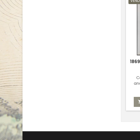
VEND
1869
C
an