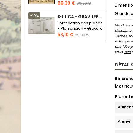
Prix
Prix
69,30 €
99,00 €
Dimension
de
Grande ca
base
-10%
1800CA - GRAVURE ARCHITECTURE MILITAIRE - ATTAQUE ET DÉFENSE
Fortification des places
Vendue ave
- Plan ancien - Gravure
descriptio
en taille douce
Prix
Prix
53,10 €
59,00 €
Taches, ro
de
estampe au
base
une idée pr
jours.
Nos 
DÉTAILS
Référen
État
Nou
Fiche t
Authent
Année