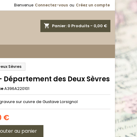
Bienvenue
Connectez-vous
ou
Créez un compte
shopping_cart
Panier:
0
Produits - 0,00 €
Deux Sèvres
 - Département des Deux Sèvres
ce
A396A220101
gravure sur cuivre de Gustave Lorsignol
0 €
jouter au panier