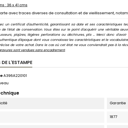
s : 36 x 41 cms
rte avec traces diverses de consultation et de vieillissement, nota
c un certificat d'authenticité, garantissant sa date et ses caractéristiques tec
n de l'état de conservation. Vous êtes sur le point d'acquérir une véritable œ
usseurs, piqûres, légères perforations ou déchirures, plis ... Merci donc d'av
thentique d'époque dont vous connaissez les caractéristiques et le vocabulaire. 
écise de votre achat. Dans le cas où cet état ne vous conviendrait pas à la récept
gravures sont vendues sans encadrement
.
 DE L'ESTAMPE
ce
A396A220101
veau
echnique
icité
Garantie
1877