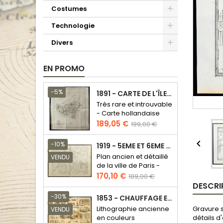
Costumes
Technologie
Divers
EN PROMO
-5%
1891 - CARTE DE L'ÎLE DE BORNÉO
Très rare et introuvable
- Carte hollandaise
Prix
Prix
189,05 €
199,00 €
de
base

-10%
1919 - 5EME ET 6EME ARRONDISSEMENT DE PARIS
Plan ancien et détaillé
VENDU
de la ville de Paris -
Odéon - Sorbonne
Prix
Prix
170,10 €
189,00 €
DESCRI
de
base
-30%
1853 - CHAUFFAGE ET ÉCLAIRAGE (LITHOGRAPHIE)
Gravure 
Lithographie ancienne
VENDU
détails d
en couleurs