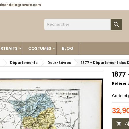
isondelagravure.com

RTRAITS
COSTUMES
BLOG
Départements
Deux-Sèvres
1877 - Département des 
1877
Référen
Carte et 
32,9
A
