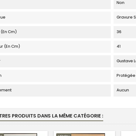
Non
que
Gravure S
 (en Cm)
36
ur (en Cm)
41
r
Gustave L
n
Protégée
ement
Aucun
TRES PRODUITS DANS LA MÊME CATÉGORIE :