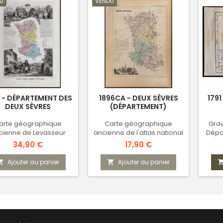
U
VENDU
 - DÉPARTEMENT DES
1896CA - DEUX SÈVRES
1791
DEUX SÈVRES
(DÉPARTEMENT)
arte géographique
Carte géographique
Grav
cienne de Levasseur
ancienne de l'atlas national
Dépa
Prix
Prix
34,90 €
17,90 €
Ajouter au panier
Ajouter au panier

