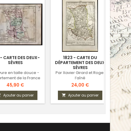
 - CARTE DES DEUX-
1823 - CARTE DU
1802 
SÈVRES
DÉPARTEMENT DES DEUX
SÈVRES
ure en taille douce -
Par Xavier Girard et Roger
Départ
rtement de la France
l’aîné
révolutionnaire
Prix
Prix
45,90 €
24,00 €
Ajouter au panier
Ajouter au panier


