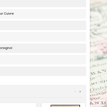
ur Cuivre
orsignol
<
>