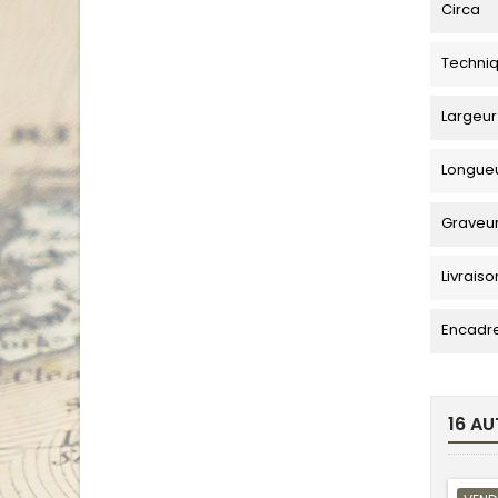
Circa
Techni
Largeur
Longue
Graveu
Livraiso
Encadr
16 AU