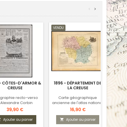
<
>
VENDU
VENDU
 - CÔTES-D'ARMOR &
1896 - DÉPARTEMENT DE
1802
CREUSE
LA CREUSE
ographie recto-verso
Carte géographique
Départ
'Alexandre Corbin
ancienne de l'atlas national
Prix
Prix
39,90 €
16,90 €
Ajouter au panier
Ajouter au panier


