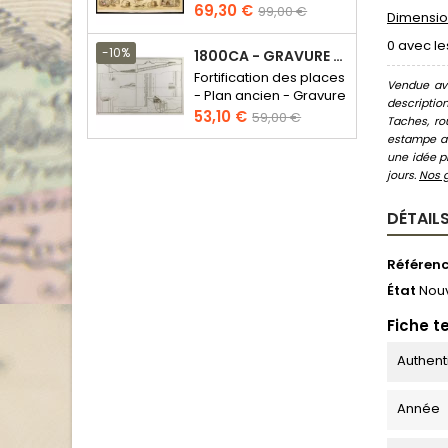
Prix
Prix
69,30 €
99,00 €
Dimension
de
0 avec le
base
-10%
1800CA - GRAVURE ARCHITECTURE MILITAIRE - ATTAQUE ET DÉFENSE
Fortification des places
Vendue ave
- Plan ancien - Gravure
descriptio
en taille douce
Prix
Prix
53,10 €
59,00 €
Taches, ro
de
estampe au
base
une idée pr
jours.
Nos 
DÉTAILS
Référen
État
Nou
Fiche t
Authent
Année