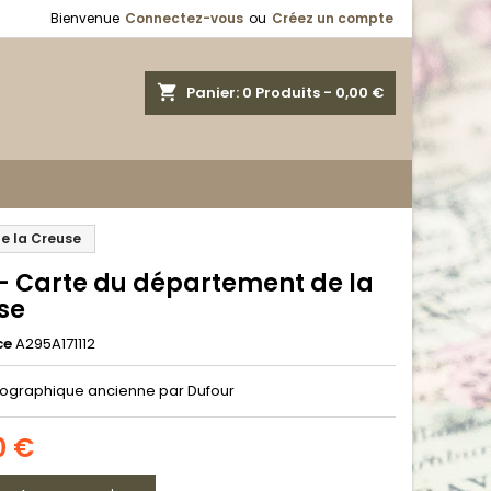
Bienvenue
Connectez-vous
ou
Créez un compte
shopping_cart
Panier:
0
Produits - 0,00 €
e la Creuse
 - Carte du département de la
se
ce
A295A171112
ographique ancienne par Dufour
0 €