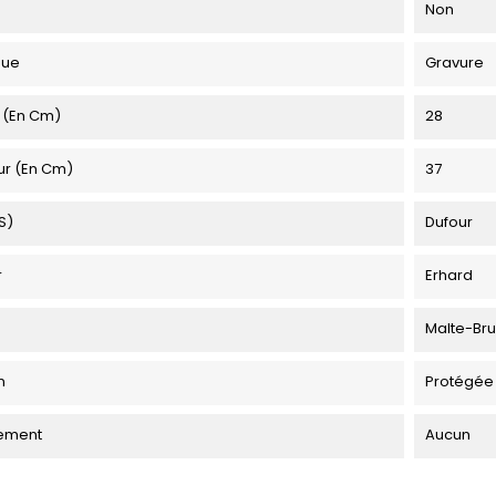
Non
que
Gravure
 (en Cm)
28
ur (en Cm)
37
s)
Dufour
r
Erhard
Malte-Br
n
Protégée
ement
Aucun