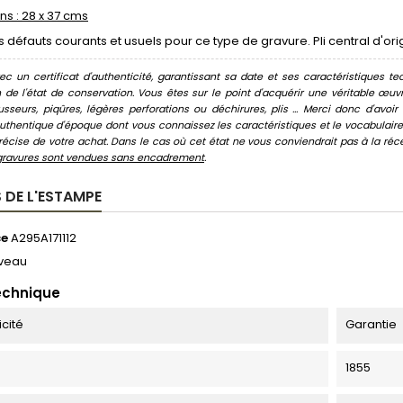
s : 28 x 37 cms
s défauts courants et usuels pour ce type de gravure. Pli central d'or
c un certificat d'authenticité, garantissant sa date et ses caractéristiques tec
n de l'état de conservation. Vous êtes sur le point d'acquérir une véritable œ
usseurs, piqûres, légères perforations ou déchirures, plis ... Merci donc d'av
thentique d'époque dont vous connaissez les caractéristiques et le vocabulaire. 
écise de votre achat. Dans le cas où cet état ne vous conviendrait pas à la récept
gravures sont vendues sans encadrement
.
 DE L'ESTAMPE
ce
A295A171112
veau
echnique
icité
Garantie
1855