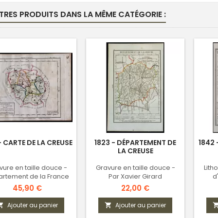
TRES PRODUITS DANS LA MÊME CATÉGORIE :
 - CARTE DE LA CREUSE
1823 - DÉPARTEMENT DE
1842
LA CREUSE
vure en taille douce -
Gravure en taille douce -
Lith
rtement de la France
Par Xavier Girard
d
révolutionnaire
Prix
Prix
45,90 €
22,00 €
Ajouter au panier
Ajouter au panier

