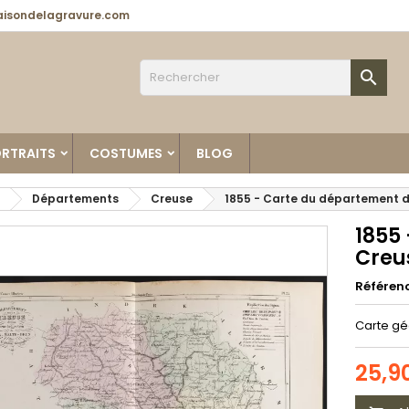
isondelagravure.com

RTRAITS
COSTUMES
BLOG
Départements
Creuse
1855 - Carte du département d
1855
Creu
Référen
Carte gé
25,9