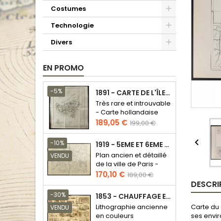
Costumes
Technologie
Divers
EN PROMO
-5%
1891 - CARTE DE L'ÎLE DE BORNÉO
Très rare et introuvable
- Carte hollandaise
Prix
Prix
189,05 €
199,00 €
de
base

-10%
1919 - 5EME ET 6EME ARRONDISSEMENT DE PARIS
Plan ancien et détaillé
VENDU
de la ville de Paris -
Odéon - Sorbonne
Prix
Prix
170,10 €
189,00 €
DESCRI
de
base
-30%
1853 - CHAUFFAGE ET ÉCLAIRAGE (LITHOGRAPHIE)
Carte du 
Lithographie ancienne
VENDU
ses envir
en couleurs