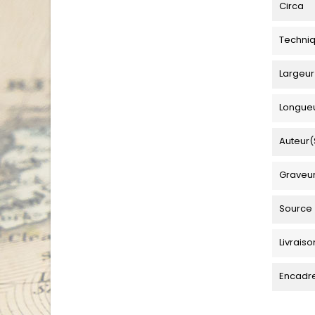
Circa
Techni
Largeur
Longue
Auteur(
Graveu
Source
Livraiso
Encadr