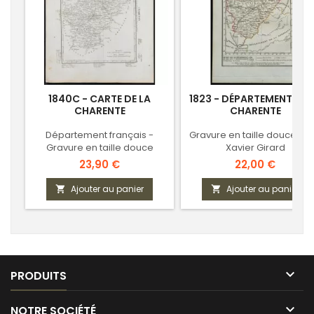
1840C - CARTE DE LA
1823 - DÉPARTEMENT DE 
CHARENTE
CHARENTE
Département français -
Gravure en taille douce - P
Gravure en taille douce
Xavier Girard
Prix
Prix
23,90 €
22,00 €
Ajouter au panier
Ajouter au panier



PRODUITS

NOTRE SOCIÉTÉ