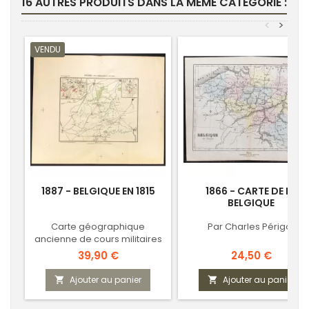
16 AUTRES PRODUITS DANS LA MÊME CATÉGORIE :
<
>
VENDU
1887 - BELGIQUE EN 1815
1866 - CARTE DE LA
BELGIQUE
Carte géographique
Par Charles Périgot
ancienne de cours militaires
Prix
Prix
39,90 €
24,50 €
Ajouter au panier
Ajouter au panier

