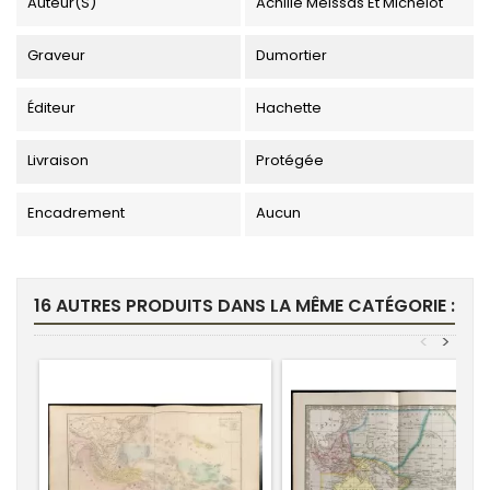
Auteur(s)
Achille Meissas Et Michelot
Graveur
Dumortier
Éditeur
Hachette
Livraison
Protégée
Encadrement
Aucun
16 AUTRES PRODUITS DANS LA MÊME CATÉGORIE :
<
>