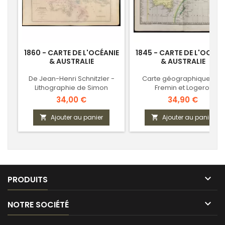
1860 - CARTE DE L'OCÉANIE
1845 - CARTE DE L'OCÉAN
& AUSTRALIE
& AUSTRALIE
De Jean-Henri Schnitzler -
Carte géographique par
Lithographie de Simon
Fremin et Logerot
Prix
Prix
34,00 €
34,90 €
Ajouter au panier
Ajouter au panier



PRODUITS

NOTRE SOCIÉTÉ