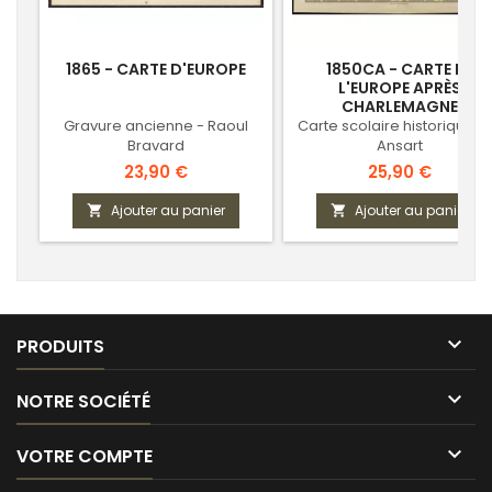
1865 - CARTE D'EUROPE
1850CA - CARTE DE
L'EUROPE APRÈS
CHARLEMAGNE
Gravure ancienne - Raoul
Carte scolaire historique p
Bravard
Ansart
Prix
Prix
23,90 €
25,90 €
Ajouter au panier
Ajouter au panier



PRODUITS

NOTRE SOCIÉTÉ

VOTRE COMPTE