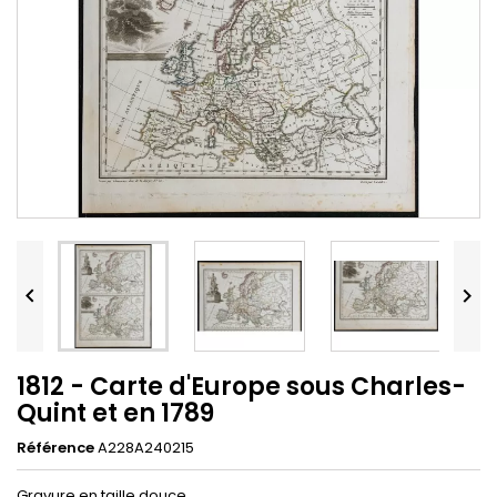


1812 - Carte d'Europe sous Charles-
Quint et en 1789
Référence
A228A240215
Gravure en taille douce