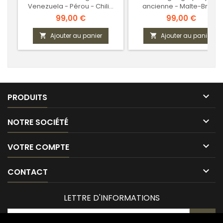
Venezuela - Pérou - Chili...
ancienne - Malte-Brun -
Carte du Vinland
Prix
Prix
99,00 €
99,00 €
Ajouter au panier
Ajouter au panier



PRODUITS

NOTRE SOCIÉTÉ

VOTRE COMPTE

CONTACT
LETTRE D'INFORMATIONS