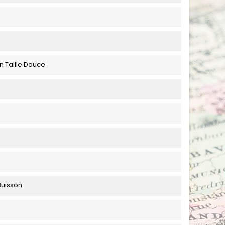
n Taille Douce
Buisson