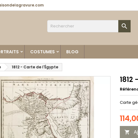
isondelagravure.com

RTRAITS
COSTUMES
BLOG
e
1812 - Carte de l'Égypte
1812 
Référen
Carte gé
114,0
A
