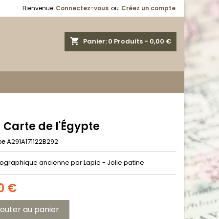
Bienvenue
Connectez-vous
ou
Créez un compte
shopping_cart
Panier:
0
Produits - 0,00 €
- Carte de l'Égypte
ce
A291A171122B292
ographique ancienne par Lapie - Jolie patine
0 €
jouter au panier