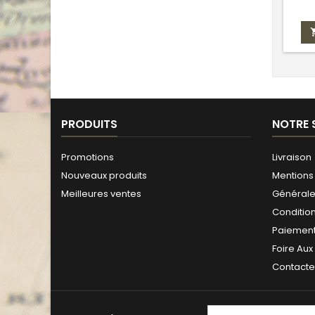
diffu
PRODUITS
NOTRE 
Promotions
Livraison
Nouveaux produits
Mentions 
Meilleures ventes
Générales
Conditio
Paiement
Foire Aux
Contact