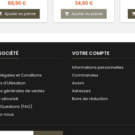
sion des connaissances
Prix
Prix
69,90 €
34,50 €
utiles
Ajouter au panier
Ajouter au panier


SOCIÉTÉ
VOTRE COMPTE
Informations personnelles
légales et Conditions
Commandes
 d'Utilisation
Avoirs
ns générales de ventes
Adresses
 sécurisé
Bons de réduction
 Questions (FAQ)
ez-nous