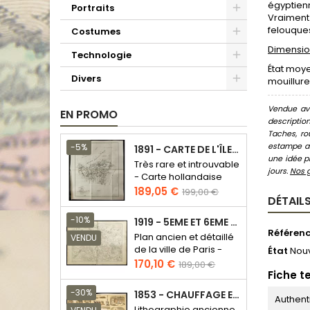
égyptienn
Portraits
Vraiment
felouque
Costumes
Dimension
Technologie
État moye
Divers
mouillure
Vendue ave
EN PROMO
descriptio
Taches, ro
estampe au
-5%
1891 - CARTE DE L'ÎLE DE BORNÉO
une idée pr
Très rare et introuvable
jours.
Nos 
- Carte hollandaise
Prix
Prix
189,05 €
199,00 €
DÉTAILS
de
base
-10%
1919 - 5EME ET 6EME ARRONDISSEMENT DE PARIS
Référen
Plan ancien et détaillé
VENDU
de la ville de Paris -
État
Nou
Odéon - Sorbonne
Prix
Prix
170,10 €
189,00 €
Fiche t
de
base
-30%
1853 - CHAUFFAGE ET ÉCLAIRAGE (LITHOGRAPHIE)
Authent
Lithographie ancienne