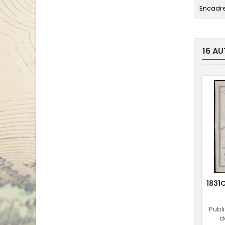
Encadr
16 AU
1831
Publ
d