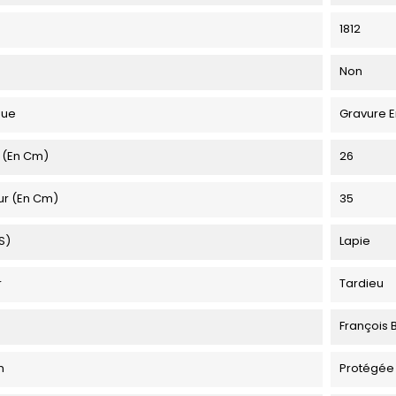
1812
Non
que
Gravure E
 (en Cm)
26
ur (en Cm)
35
s)
Lapie
r
Tardieu
François 
n
Protégée