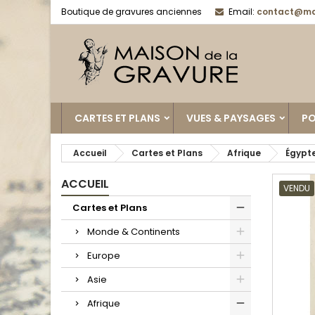
Boutique de gravures anciennes
Email:
contact@ma
CARTES ET PLANS
VUES & PAYSAGES
PO
Accueil
Cartes et Plans
Afrique
Égypt
ACCUEIL
VENDU
Cartes et Plans
Monde & Continents
Europe
Asie
Afrique