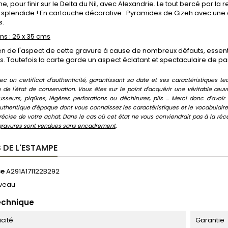
e, pour finir sur le Delta du Nil, avec Alexandrie. Le tout bercé par 
 splendide ! En cartouche décorative : Pyramides de Gizeh avec une
s.
s : 26 x 35 cms
n de l'aspect de cette gravure à cause de nombreux défauts, essenti
s. Toutefois la carte garde un aspect éclatant et spectaculaire de par
c un certificat d'authenticité, garantissant sa date et ses caractéristiques tec
n de l'état de conservation. Vous êtes sur le point d'acquérir une véritable œ
usseurs, piqûres, légères perforations ou déchirures, plis ... Merci donc d'av
thentique d'époque dont vous connaissez les caractéristiques et le vocabulaire. 
écise de votre achat. Dans le cas où cet état ne vous conviendrait pas à la récept
gravures sont vendues sans encadrement
.
 DE L'ESTAMPE
ce
A291A171122B292
veau
echnique
icité
Garantie