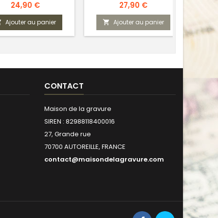
Prix
Prix
24,90 €
27,90 €
Ajouter au panier
Ajouter au panier



CONTACT
Maison de la gravure
SIREN : 82988118400016
27, Grande rue
70700 AUTOREILLE, FRANCE
contact@maisondelagravure.com