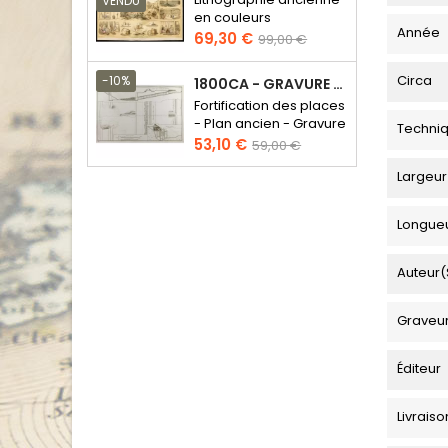
VENDU
en couleurs
Année
Prix
Prix
69,30 €
99,00 €
de
base
Circa
-10%
1800CA - GRAVURE ARCHITECTURE MILITAIRE - ATTAQUE ET DÉFENSE
Fortification des places
- Plan ancien - Gravure
Techni
en taille douce
Prix
Prix
53,10 €
59,00 €
de
Largeur
base
Longue
Auteur(
Graveu
Éditeur
Livraiso