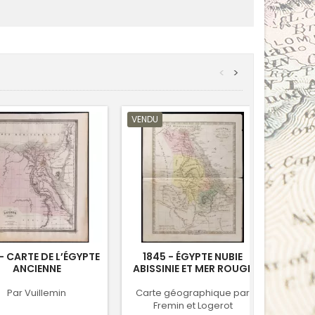
<
>
VENDU
VENDU
- CARTE DE L’ÉGYPTE
1845 - ÉGYPTE NUBIE
1857 
ANCIENNE
ABISSINIE ET MER ROUGE
Par Vuillemin
Carte géographique par
Colt
Fremin et Logerot