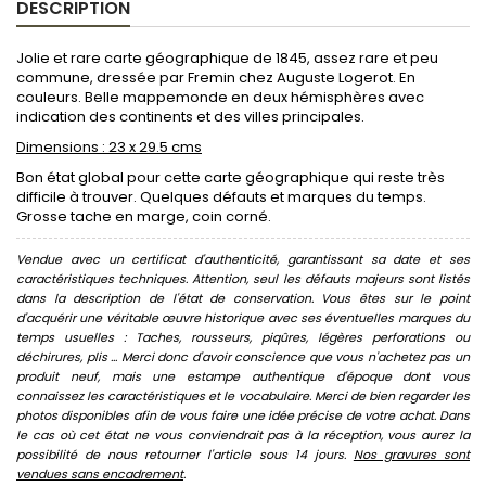
DESCRIPTION
Jolie et rare carte géographique de 1845, assez rare et peu
commune, dressée par Fremin chez Auguste Logerot. En
couleurs. Belle mappemonde en deux hémisphères avec
indication des continents et des villes principales.
Dimensions : 23 x 29.5 cms
Bon état global pour cette carte géographique qui reste très
difficile à trouver. Quelques défauts et marques du temps.
Grosse tache en marge, coin corné.
Vendue avec un certificat d'authenticité, garantissant sa date et ses
caractéristiques techniques. Attention, seul les défauts majeurs sont listés
dans la description de l'état de conservation. Vous êtes sur le point
d'acquérir une véritable œuvre historique avec ses éventuelles marques du
temps usuelles : Taches, rousseurs, piqûres, légères perforations ou
déchirures, plis ... Merci donc d'avoir conscience que vous n'achetez pas un
produit neuf, mais une estampe authentique d'époque dont vous
connaissez les caractéristiques et le vocabulaire. Merci de bien regarder les
photos disponibles afin de vous faire une idée précise de votre achat. Dans
le cas où cet état ne vous conviendrait pas à la réception, vous aurez la
possibilité de nous retourner l'article sous 14 jours.
Nos gravures sont
vendues sans encadrement
.