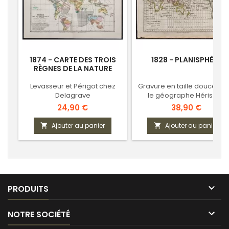
1874 - CARTE DES TROIS
1828 - PLANISPHÈRE
RÈGNES DE LA NATURE
Levasseur et Périgot chez
Gravure en taille douce - P
Delagrave
le géographe Hérisson
Prix
Prix
24,90 €
38,90 €
Ajouter au panier
Ajouter au panier



PRODUITS

NOTRE SOCIÉTÉ