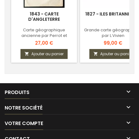
1843 - CARTE
1827 - ILES BRITANNIQUE
D'ANGLETERRE
Carte géographique
Grande carte géographiq
ancienne par Perrot et
par L.Vivien
Tardieu
Prix
Prix
27,00 €
99,00 €
Ajouter au panier
Ajouter au panier



PRODUITS

NOTRE SOCIÉTÉ

VOTRE COMPTE

CONTACT