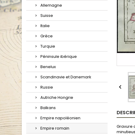
Allemagne
Suisse
Italie
Grèce
Turquie
Péninsule ibérique
Benelux
Scandinavie et Danemark

Russie
Autriche Hongrie
Balkans
DESCRI
Empire napoléonien
Gravure a
Empire romain
minutieus