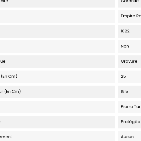
icité
Garantie
Empire R
1822
Non
que
Gravure
 (en Cm)
25
ur (en Cm)
19.5
r
Pierre Ta
n
Protégée
ement
Aucun