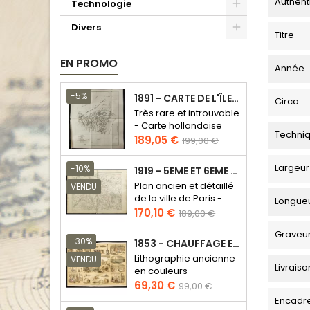
Authent
Technologie
Divers
Titre
EN PROMO
Année
-5%
1891 - CARTE DE L'ÎLE DE BORNÉO
Circa
Très rare et introuvable
- Carte hollandaise
Techni
Prix
Prix
189,05 €
199,00 €
de
base
Largeur
-10%
1919 - 5EME ET 6EME ARRONDISSEMENT DE PARIS
Plan ancien et détaillé
VENDU
de la ville de Paris -
Longue
Odéon - Sorbonne
Prix
Prix
170,10 €
189,00 €
de
Graveu
base
-30%
1853 - CHAUFFAGE ET ÉCLAIRAGE (LITHOGRAPHIE)
Lithographie ancienne
VENDU
Livraiso
en couleurs
Prix
Prix
69,30 €
99,00 €
de
Encadr