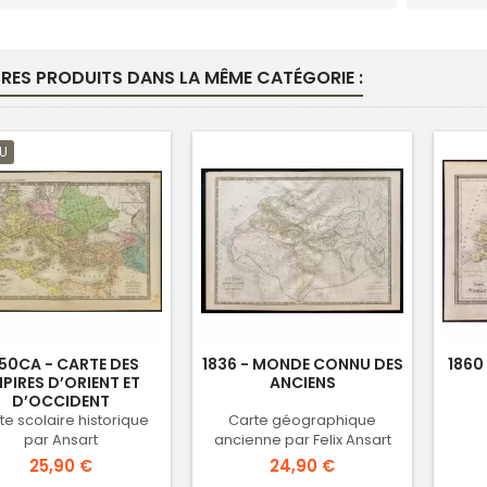
TRES PRODUITS DANS LA MÊME CATÉGORIE :
U
50CA - CARTE DES
1836 - MONDE CONNU DES
1860
PIRES D’ORIENT ET
ANCIENS
D’OCCIDENT
te scolaire historique
Carte géographique
par Ansart
ancienne par Felix Ansart
Prix
Prix
25,90 €
24,90 €