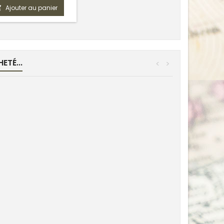
Ajouter au panier

ETÉ...
<
>