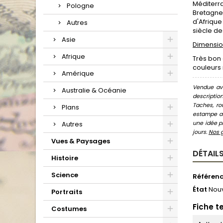
Méditerra
Pologne
Bretagne, 
d'Afrique
Autres
siècle de
Asie
Dimension
Afrique
Très bon 
couleurs
Amérique
Vendue ave
Australie & Océanie
descriptio
Taches, ro
Plans
estampe au
une idée pr
Autres
jours.
Nos 
Vues & Paysages
DÉTAILS
Histoire
Science
Référen
État
Nou
Portraits
Fiche t
Costumes