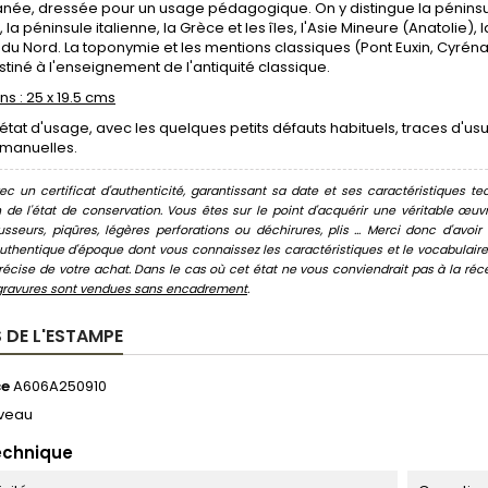
née, dressée pour un usage pédagogique. On y distingue la péninsule
la péninsule italienne, la Grèce et les îles, l'Asie Mineure (Anatolie), la 
 du Nord. La toponymie et les mentions classiques (Pont Euxin, Cyrén
stiné à l'enseignement de l'antiquité classique.
s : 25 x 19.5 cms
état d'usage, avec les quelques petits défauts habituels, traces d'u
 manuelles.
c un certificat d'authenticité, garantissant sa date et ses caractéristiques tec
n de l'état de conservation. Vous êtes sur le point d'acquérir une véritable œ
usseurs, piqûres, légères perforations ou déchirures, plis ... Merci donc d'av
thentique d'époque dont vous connaissez les caractéristiques et le vocabulaire. 
écise de votre achat. Dans le cas où cet état ne vous conviendrait pas à la récept
gravures sont vendues sans encadrement
.
 DE L'ESTAMPE
ce
A606A250910
veau
echnique