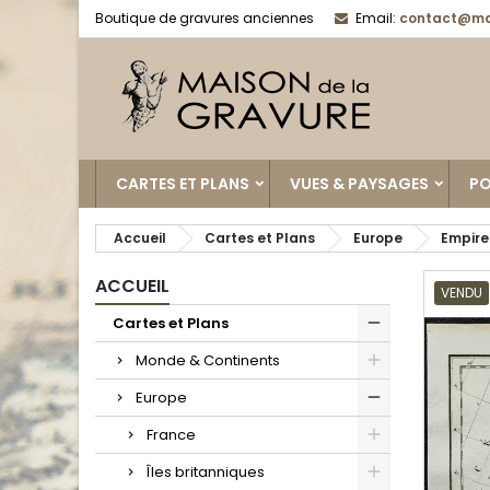
Boutique de gravures anciennes
Email:
contact@ma
CARTES ET PLANS
VUES & PAYSAGES
PO
Accueil
Cartes et Plans
Europe
Empire
ACCUEIL
VENDU
Cartes et Plans
Monde & Continents
Europe
France
Îles britanniques