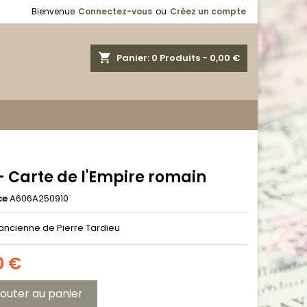
Bienvenue
Connectez-vous
ou
Créez un compte
shopping_cart
Panier:
0
Produits - 0,00 €
- Carte de l'Empire romain
ce
A606A250910
ancienne de Pierre Tardieu
0 €
jouter au panier