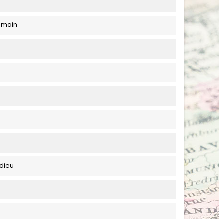
omain
rdieu