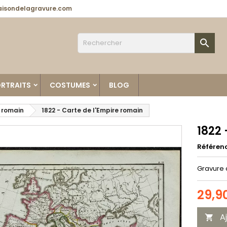
isondelagravure.com

RTRAITS
COSTUMES
BLOG
 romain
1822 - Carte de l'Empire romain
1822 
Référen
Gravure 
29,9
A
