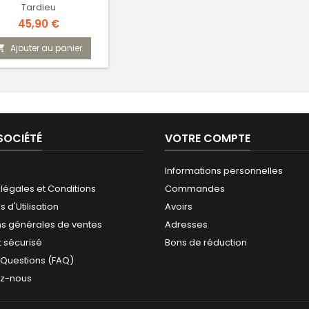
Tardieu
Prix
45,90 €
Ajouter au panier

SOCIÉTÉ
VOTRE COMPTE
Informations personnelles
légales et Conditions
Commandes
 d'Utilisation
Avoirs
ns générales de ventes
Adresses
 sécurisé
Bons de réduction
 Questions (FAQ)
ez-nous