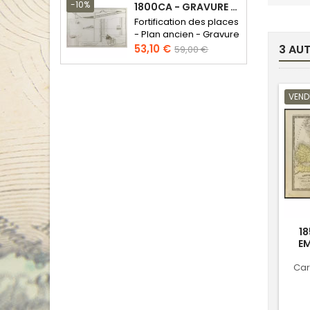
base
-10%
1800CA - GRAVURE ARCHITECTURE MILITAIRE - ATTAQUE ET DÉFENSE
Fortification des places
- Plan ancien - Gravure
en taille douce
Prix
Prix
53,10 €
3 AU
59,00 €
de
base
VEND
18
EM
Car