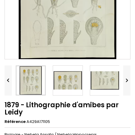


1879 - Lithographie d'amibes par
Leidy
Référence
A429A171105
Biologie - Nebela Ansata / Nebela Hippocrepis