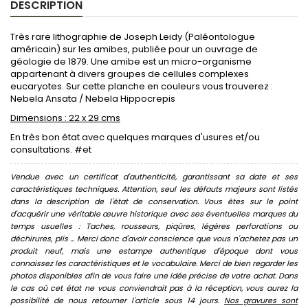
DESCRIPTION
Très rare lithographie de Joseph Leidy (Paléontologue
américain) sur les amibes, publiée pour un ouvrage de
géologie de 1879. Une amibe est un micro-organisme
appartenant à divers groupes de cellules complexes
eucaryotes. Sur cette planche en couleurs vous trouverez :
Nebela Ansata / Nebela Hippocrepis
Dimensions : 22 x 29 cms
En très bon état avec quelques marques d'usures et/ou
consultations. #et
Vendue avec un certificat d'authenticité, garantissant sa date et ses
caractéristiques techniques. Attention, seul les défauts majeurs sont listés
dans la description de l'état de conservation. Vous êtes sur le point
d'acquérir une véritable œuvre historique avec ses éventuelles marques du
temps usuelles : Taches, rousseurs, piqûres, légères perforations ou
déchirures, plis ... Merci donc d'avoir conscience que vous n'achetez pas un
produit neuf, mais une estampe authentique d'époque dont vous
connaissez les caractéristiques et le vocabulaire. Merci de bien regarder les
photos disponibles afin de vous faire une idée précise de votre achat. Dans
le cas où cet état ne vous conviendrait pas à la réception, vous aurez la
possibilité de nous retourner l'article sous 14 jours.
Nos gravures sont