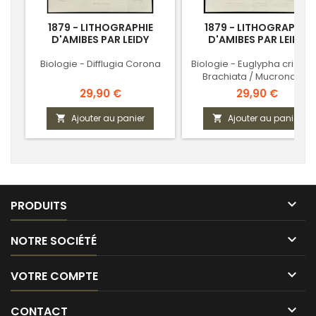
1879 - LITHOGRAPHIE
1879 - LITHOGRAPHIE
D'AMIBES PAR LEIDY
D'AMIBES PAR LEIDY
Biologie - Difflugia Corona
Biologie - Euglypha cristata
Brachiata / Mucronata /
Assulina seminulum /
Prix
Prix
29,90 €
29,90 €
Euglypha / Strigosa
Ajouter au panier
Ajouter au panier



PRODUITS

NOTRE SOCIÉTÉ

VOTRE COMPTE

CONTACT