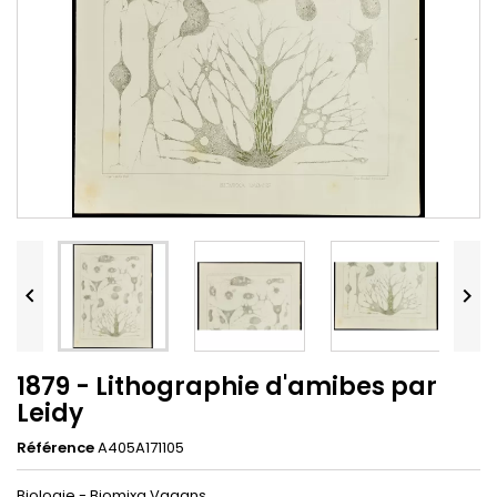


1879 - Lithographie d'amibes par
Leidy
Référence
A405A171105
Biologie - Biomixa Vagans