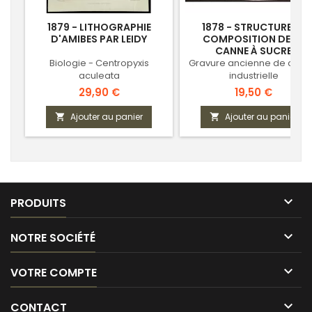
1879 - LITHOGRAPHIE
1878 - STRUCTURE ET
D'AMIBES PAR LEIDY
COMPOSITION DE LA
CANNE À SUCRE
Biologie - Centropyxis
Gravure ancienne de chim
aculeata
industrielle
Prix
Prix
29,90 €
19,50 €
Ajouter au panier
Ajouter au panier



PRODUITS

NOTRE SOCIÉTÉ

VOTRE COMPTE

CONTACT