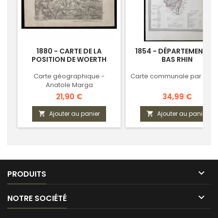
1880 - CARTE DE LA
1854 - DÉPARTEMENT D
POSITION DE WOERTH
BAS RHIN
Carte géographique -
Carte communale par Char
Anatole Marga
Prix
Prix
21,90 €
34,99 €
Ajouter au panier
Ajouter au panier



PRODUITS

NOTRE SOCIÉTÉ