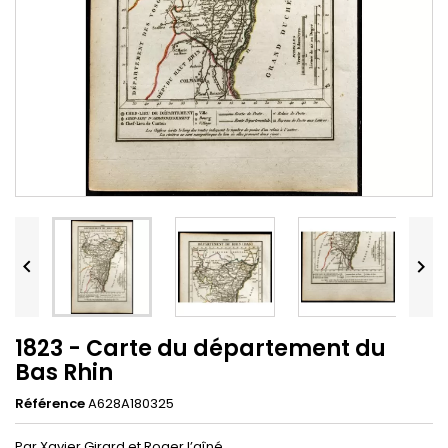


1823 - Carte du département du
Bas Rhin
Référence
A628A180325
Par Xavier Girard et Roger l’aîné