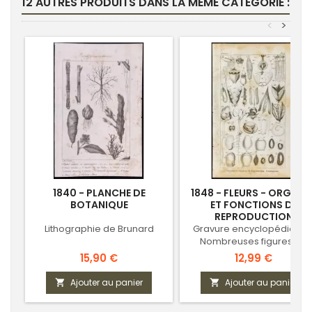
12 AUTRES PRODUITS DANS LA MÊME CATÉGORIE :
<
>
1840 - PLANCHE DE
1848 - FLEURS - ORGANE
BOTANIQUE
ET FONCTIONS DE
REPRODUCTION
Lithographie de Brunard
Gravure encyclopédique 
Nombreuses figures de
botanique
Prix
Prix
15,90 €
12,99 €
Ajouter au panier
Ajouter au panier

