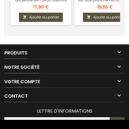
ancienne de l'atlas national
sur une planche recto-ver
Prix
Prix
17,90 €
19,55 €
Ajouter au panier
Ajouter au panier



PRODUITS

NOTRE SOCIÉTÉ

VOTRE COMPTE

CONTACT
LETTRE D'INFORMATIONS