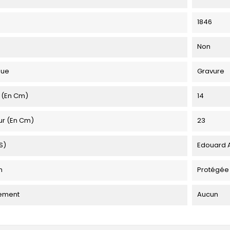
1846
Non
que
Gravure
 (en Cm)
14
ur (en Cm)
23
s)
Edouard 
n
Protégée
ement
Aucun