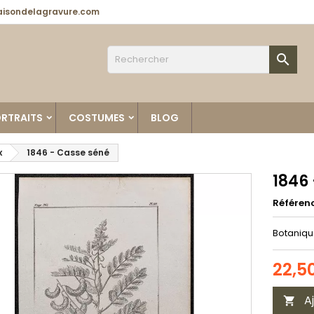
isondelagravure.com

RTRAITS
COSTUMES
BLOG
x
1846 - Casse séné
1846
Référen
Botaniqu
22,5
A
