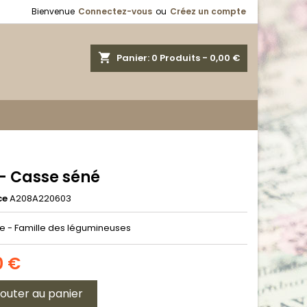
Bienvenue
Connectez-vous
ou
Créez un compte
shopping_cart
Panier:
0
Produits - 0,00 €
 - Casse séné
ce
A208A220603
e - Famille des légumineuses
0 €
jouter au panier