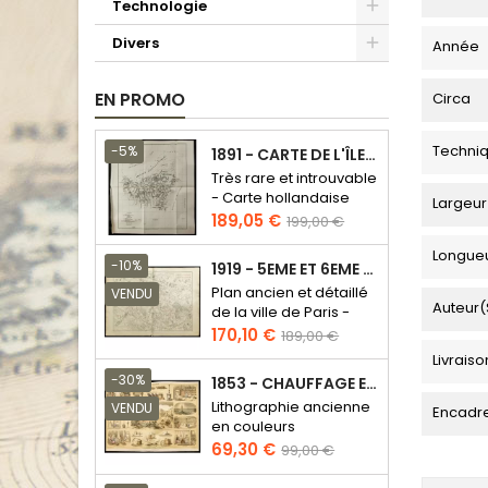
Technologie
Divers
Année
EN PROMO
Circa
Techni
-5%
1891 - CARTE DE L'ÎLE DE BORNÉO
Très rare et introuvable
- Carte hollandaise
Largeur
Prix
Prix
189,05 €
199,00 €
de
Longue
base
-10%
1919 - 5EME ET 6EME ARRONDISSEMENT DE PARIS
Plan ancien et détaillé
VENDU
Auteur(
de la ville de Paris -
Odéon - Sorbonne
Prix
Prix
170,10 €
189,00 €
de
Livraiso
base
-30%
1853 - CHAUFFAGE ET ÉCLAIRAGE (LITHOGRAPHIE)
Lithographie ancienne
VENDU
Encadr
en couleurs
Prix
Prix
69,30 €
99,00 €
de