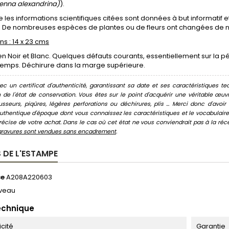
enna alexandrina)
).
 les informations scientifiques citées sont données à but informatif e
. De nombreuses espèces de plantes ou de fleurs ont changées de 
s : 14 x 23 cms
n Noir et Blanc. Quelques défauts courants, essentiellement sur la p
temps. Déchirure dans la marge supérieure.
c un certificat d'authenticité, garantissant sa date et ses caractéristiques tec
n de l'état de conservation. Vous êtes sur le point d'acquérir une véritable œ
usseurs, piqûres, légères perforations ou déchirures, plis ... Merci donc d'av
thentique d'époque dont vous connaissez les caractéristiques et le vocabulaire. 
écise de votre achat. Dans le cas où cet état ne vous conviendrait pas à la récept
gravures sont vendues sans encadrement
.
 DE L'ESTAMPE
ce
A208A220603
veau
echnique
icité
Garantie