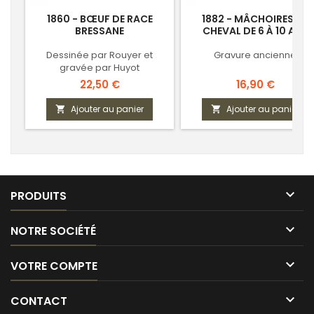
1860 - BŒUF DE RACE
1882 - MÂCHOIRES DE
BRESSANE
CHEVAL DE 6 À 10 ANS
Dessinée par Rouyer et
Gravure ancienne
gravée par Huyot
Prix
Prix
22,50 €
16,90 €
Ajouter au panier
Ajouter au panier



PRODUITS

NOTRE SOCIÉTÉ

VOTRE COMPTE

CONTACT