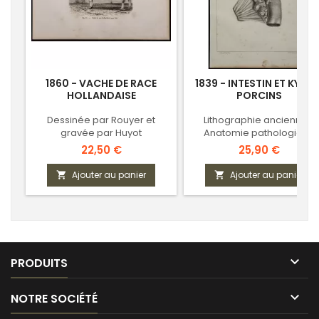
1860 - VACHE DE RACE
1839 - INTESTIN ET KYSTE
HOLLANDAISE
PORCINS
Dessinée par Rouyer et
Lithographie ancienne -
gravée par Huyot
Anatomie pathologique
vétérinaire
Prix
Prix
22,50 €
25,90 €
Ajouter au panier
Ajouter au panier



PRODUITS

NOTRE SOCIÉTÉ