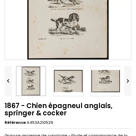


1867 - Chien épagneul anglais,
springer & cocker
Référence
A453A210529
Gravure ancienne de cynologie - Etude et connaissance de la