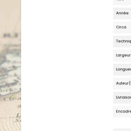
Année
Circa
Techni
Largeur
Longue
Auteur(
Livraiso
Encadr