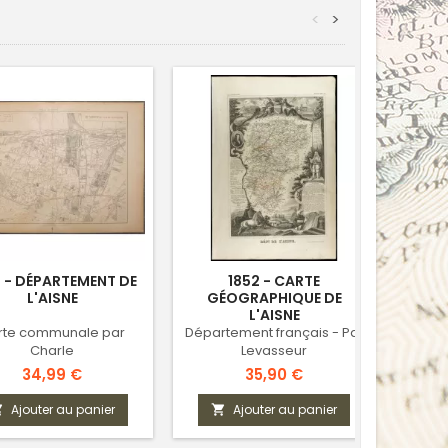
<
>
 - DÉPARTEMENT DE
1852 - CARTE
1793
L'AISNE
GÉOGRAPHIQUE DE
L'AISNE
rte communale par
Département français - Par
Gravur
Charle
Levasseur
Prix
Prix
34,99 €
35,90 €
Ajouter au panier
Ajouter au panier


