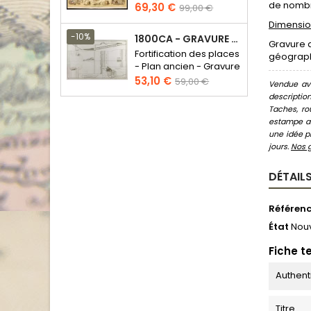
de nombre
Prix
Prix
69,30 €
99,00 €
de
Dimension
base
-10%
1800CA - GRAVURE ARCHITECTURE MILITAIRE - ATTAQUE ET DÉFENSE
Gravure 
Fortification des places
géographi
- Plan ancien - Gravure
en taille douce
Prix
Prix
53,10 €
59,00 €
Vendue ave
de
descriptio
base
Taches, ro
estampe au
une idée pr
jours.
Nos 
DÉTAILS
Référen
État
Nou
Fiche t
Authent
Titre