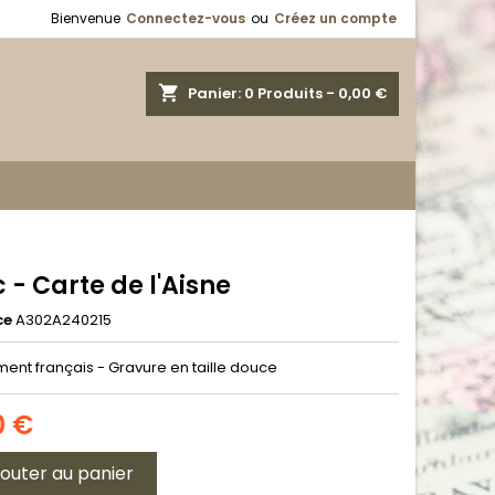
Bienvenue
Connectez-vous
ou
Créez un compte
shopping_cart
Panier:
0
Produits - 0,00 €
 - Carte de l'Aisne
ce
A302A240215
ent français - Gravure en taille douce
0 €
jouter au panier