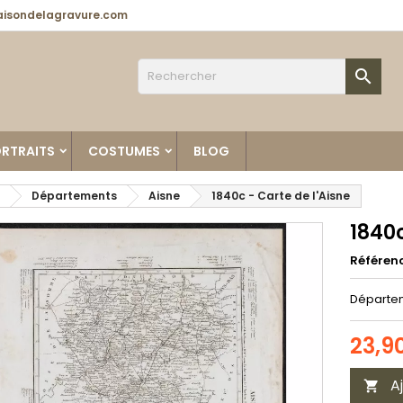
isondelagravure.com

RTRAITS
COSTUMES
BLOG
Départements
Aisne
1840c - Carte de l'Aisne
1840c
Référen
Départem
23,9
A
