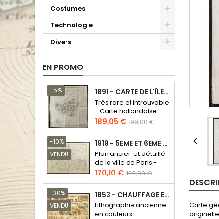
Costumes
Technologie
Divers
EN PROMO
-5%
1891 - CARTE DE L'ÎLE DE BORNÉO
Très rare et introuvable
- Carte hollandaise
Prix
Prix
189,05 €
199,00 €
de
base

-10%
1919 - 5EME ET 6EME ARRONDISSEMENT DE PARIS
Plan ancien et détaillé
VENDU
de la ville de Paris -
Odéon - Sorbonne
Prix
Prix
170,10 €
189,00 €
DESCRI
de
base
-30%
1853 - CHAUFFAGE ET ÉCLAIRAGE (LITHOGRAPHIE)
Carte géo
Lithographie ancienne
VENDU
originell
en couleurs