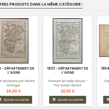
TRES PRODUITS DANS LA MÊME CATÉGORIE :
3 - DÉPARTEMENT DE
1823 - DÉPARTEMENT DE
1854
L'AISNE
L'AISNE
e ancienne par Girard
Gravure en taille douce -
Ca
et Roger
Par Xavier Girard
Prix
Prix
24,00 €
22,00 €
Ajouter au panier
Ajouter au panier

