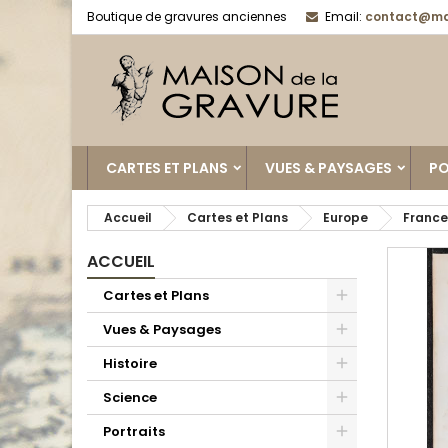
Boutique de gravures anciennes
Email:
contact@ma
CARTES ET PLANS
VUES & PAYSAGES
PO
Accueil
Cartes et Plans
Europe
France
ACCUEIL
Cartes et Plans
Vues & Paysages
Histoire
Science
Portraits