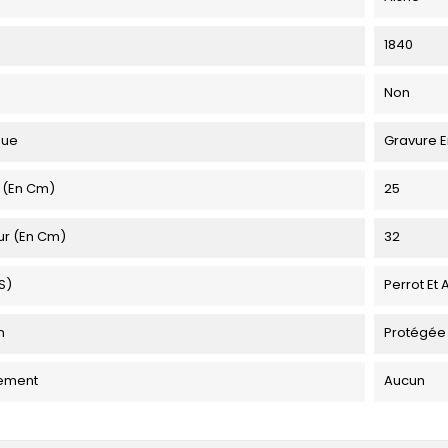
1840
Non
que
Gravure E
 (en Cm)
25
ur (en Cm)
32
s)
Perrot Et 
n
Protégée
ement
Aucun