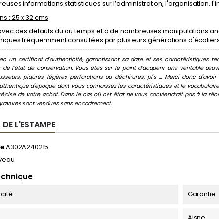
uses informations statistiques sur l’administration, l'organisation, l'i
s : 25 x 32 cms
avec des défauts du au temps et à de nombreuses manipulations anci
ques fréquemment consultées par plusieurs générations d'écoliers. S
c un certificat d'authenticité, garantissant sa date et ses caractéristiques tec
n de l'état de conservation. Vous êtes sur le point d'acquérir une véritable œ
usseurs, piqûres, légères perforations ou déchirures, plis ... Merci donc d'av
thentique d'époque dont vous connaissez les caractéristiques et le vocabulaire. 
écise de votre achat. Dans le cas où cet état ne vous conviendrait pas à la récept
gravures sont vendues sans encadrement
.
 DE L'ESTAMPE
ce
A302A240215
veau
echnique
icité
Garantie
Aisne