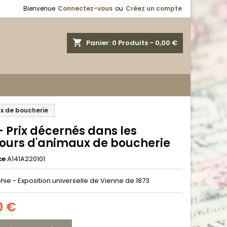
Bienvenue
Connectez-vous
ou
Créez un compte
shopping_cart
Panier:
0
Produits - 0,00 €
ux de boucherie
- Prix décernés dans les
ours d'animaux de boucherie
ce
A141A220101
hie - Exposition universelle de Vienne de 1873
0 €