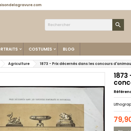
isondelagravure.com

RTRAITS
COSTUMES
BLOG
Agriculture
1873 - Prix décernés dans les concours d'anima
1873 
conc
Référen
Lithograp
79,9