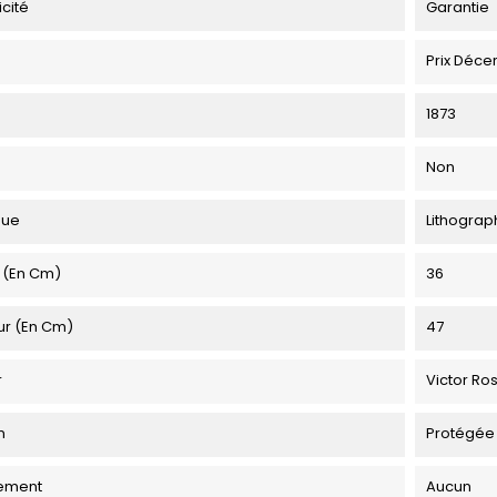
icité
Garantie
Prix Déce
1873
Non
que
Lithograp
 (en Cm)
36
ur (en Cm)
47
r
Victor Ro
n
Protégée
ement
Aucun