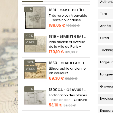
Authent
-5%
1891 - CARTE DE L'ÎLE DE BORNÉO
Titre
Très rare et introuvable
- Carte hollandaise
Prix
Prix
189,05 €
199,00 €
Année
de
base
-10%
1919 - 5EME ET 6EME ARRONDISSEMENT DE PARIS
Circa
Plan ancien et détaillé
VENDU
de la ville de Paris -
Techni
Odéon - Sorbonne
Prix
Prix
170,10 €
189,00 €
de
base
Largeur
-30%
1853 - CHAUFFAGE ET ÉCLAIRAGE (LITHOGRAPHIE)
Lithographie ancienne
VENDU
en couleurs
Longue
Prix
Prix
69,30 €
99,00 €
de
Graveu
base
-10%
1800CA - GRAVURE ARCHITECTURE MILITAIRE - ATTAQUE ET DÉFENSE
Fortification des places
Livraiso
- Plan ancien - Gravure
en taille douce
Prix
Prix
53,10 €
59,00 €
de
Encadr