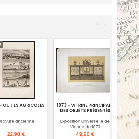
<
>
U
 - OUTILS AGRICOLES
1873 - VITRINE PRINCIPALE
DES OBJETS PRÉSENTÉS
Gravure ancienne
Exposition universelle de
Vienne de 1873
Prix
Prix
22,90 €
49,90 €