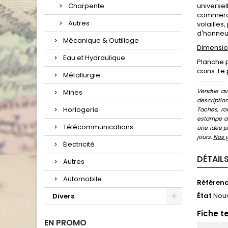
Charpente
universel
commerce.
Autres
volailles
d'honneur
Mécanique & Outillage
Dimension
Eau et Hydraulique
Planche p
coins. Le
Métallurgie
Vendue ave
Mines
descriptio
Horlogerie
Taches, ro
estampe au
Télécommunications
une idée pr
jours.
Nos 
Électricité
DÉTAILS
Autres
Automobile
Référen
État
Nou
Divers
Fiche t
EN PROMO