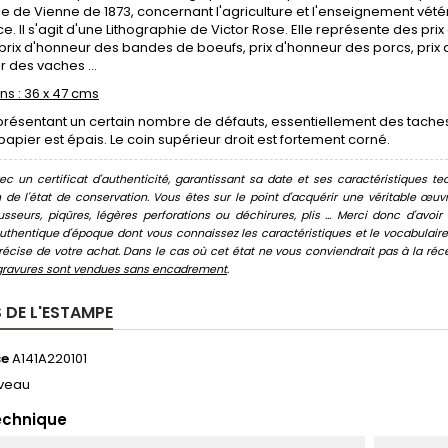
le de Vienne de 1873, concernant l'agriculture et l'enseignement vétéri
 Il s'agit d'une Lithographie de Victor Rose. Elle représente des pri
, prix d'honneur des bandes de boeufs, prix d'honneur des porcs, prix
 des vaches ...
s : 36 x 47 cms
résentant un certain nombre de défauts, essentiellement des taches e
 papier est épais. Le coin supérieur droit est fortement corné.
c un certificat d'authenticité, garantissant sa date et ses caractéristiques tec
n de l'état de conservation. Vous êtes sur le point d'acquérir une véritable œ
usseurs, piqûres, légères perforations ou déchirures, plis ... Merci donc d'av
thentique d'époque dont vous connaissez les caractéristiques et le vocabulaire. 
écise de votre achat. Dans le cas où cet état ne vous conviendrait pas à la récept
gravures sont vendues sans encadrement
.
 DE L'ESTAMPE
ce
A141A220101
veau
echnique