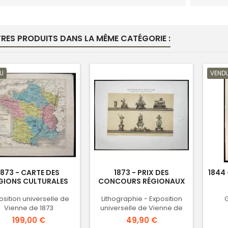
TRES PRODUITS DANS LA MÊME CATÉGORIE :
U
VEND
1873 - CARTE DES
1873 - PRIX DES
1844
GIONS CULTURALES
CONCOURS RÉGIONAUX
osition universelle de
Lithographie - Exposition
Vienne de 1873
universelle de Vienne de
1873
Prix
Prix
199,00 €
49,90 €