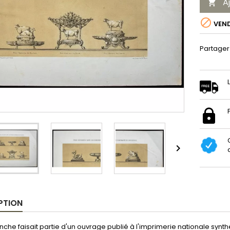
A


VEN
Partager

PTION
nche faisait partie d'un ouvrage publié à l'imprimerie nationale synthé