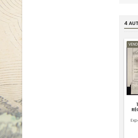
base
4 AU
VEND
RÉ
Exp