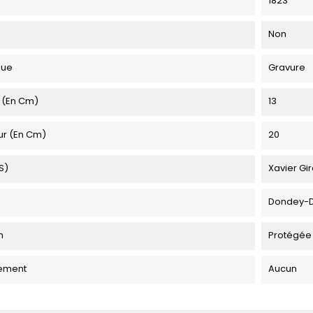
1823
Non
que
Gravure
 (en Cm)
13
ur (en Cm)
20
s)
Xavier Gir
Dondey-
n
Protégée
ement
Aucun