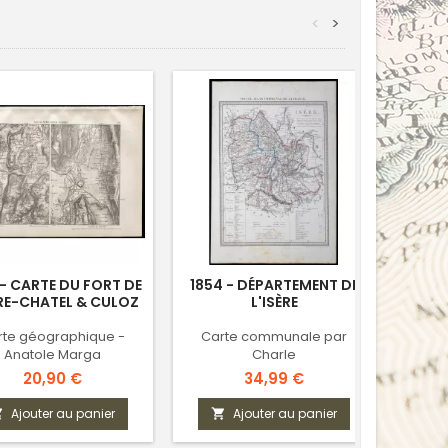
<
>
 - CARTE DU FORT DE
1854 - DÉPARTEMENT DE
1874 
RE-CHATEL & CULOZ
L'ISÈRE
rte géographique -
Carte communale par
Rec
Anatole Marga
Charle
Hurt
Prix
Prix
20,90 €
34,99 €
Ajouter au panier
Ajouter au panier


