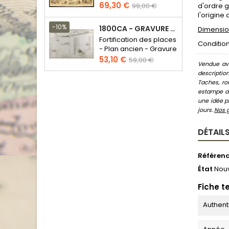
Prix
Prix
69,30 €
d'ordre g
99,00 €
de
l'origine
base
-10%
1800CA - GRAVURE ARCHITECTURE MILITAIRE - ATTAQUE ET DÉFENSE
Dimension
Fortification des places
Condition
- Plan ancien - Gravure
en taille douce
Prix
Prix
53,10 €
59,00 €
Vendue ave
de
descriptio
base
Taches, ro
estampe au
une idée pr
jours.
Nos 
DÉTAILS
Référen
État
Nou
Fiche t
Authent