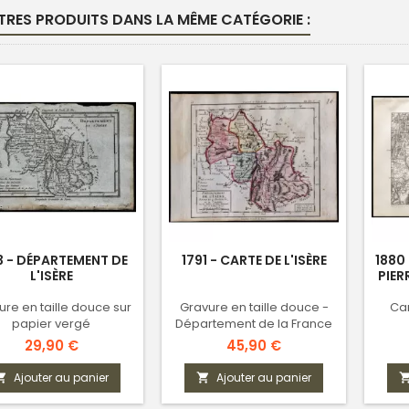
TRES PRODUITS DANS LA MÊME CATÉGORIE :
3 - DÉPARTEMENT DE
1791 - CARTE DE L'ISÈRE
1880
L'ISÈRE
PIER
ure en taille douce sur
Gravure en taille douce -
Ca
papier vergé
Département de la France
révolutionnaire
Prix
Prix
29,90 €
45,90 €
Ajouter au panier
Ajouter au panier

