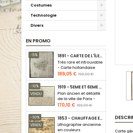
Costumes
Technologie
Divers
EN PROMO
-5%
1891 - CARTE DE L'ÎLE DE BORNÉO
Très rare et introuvable
- Carte hollandaise
Prix
Prix
189,05 €
199,00 €
de
base
-10%
1919 - 5EME ET 6EME ARRONDISSEMENT DE PARIS
Plan ancien et détaillé
VENDU
de la ville de Paris -
Odéon - Sorbonne
Prix
Prix
170,10 €
189,00 €
de
base
DESCRI
-30%
1853 - CHAUFFAGE ET ÉCLAIRAGE (LITHOGRAPHIE)
Lithographie ancienne
VENDU
en couleurs
Carte géo