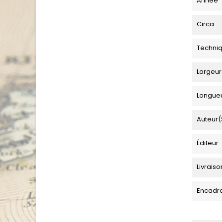
Année
Circa
Techni
Largeur
Longue
Auteur(
Éditeur
Livraiso
Encadr