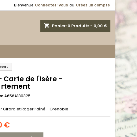
Bienvenue
Connectez-vous
ou
Créez un compte
shopping_cart
Panier:
0
Produits - 0,00 €
ment
- Carte de l'Isère -
rtement
ce
A656A180325
r Girard et Roger l’aîné - Grenoble
0 €