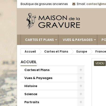
Boutique de gravures anciennes
Email:
contact@ma
CARTES ET PLANS
VUES & PAYSAGES
PO
Accueil
Cartes et Plans
Europe
France
ACCUEIL
VENDU
Cartes et Plans
Vues & Paysages
Histoire
Science
Portraits