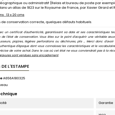
éographique ou administratif (Relais et bureau de poste par exemple).
 dans un atlas de 1823 sur le Royaume de France, par Xavier Girard et 
s : 13 x 20 cms
 de conservation correcte, quelques défauts habituels.
c un certificat d'authenticité, garantissant sa date et ses caractéristiques tec
n de l'état de conservation. Vous êtes sur le point d'acquérir une véritable œ
usseurs, piqûres, légères perforations ou déchirures, plis ... Merci donc d'av
thentique d'époque dont vous connaissez les caractéristiques et le vocabulaire. 
écise de votre achat. Dans le cas où cet état ne vous conviendrait pas à la récept
gravures sont vendues sans encadrement
.
 DE L'ESTAMPE
ce
A656A180325
veau
echnique
icité
Garantie