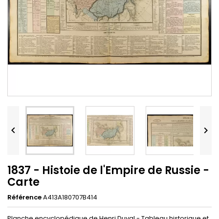


1837 - Histoie de l'Empire de Russie -
Carte
Référence
A413A180707B414
Planche encyclopédique de Henri Duval - Tableau historique et