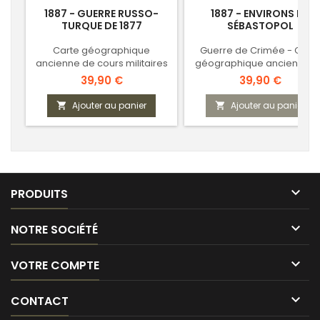
1887 - GUERRE RUSSO-
1887 - ENVIRONS DE
TURQUE DE 1877
SÉBASTOPOL
Carte géographique
Guerre de Crimée - Cart
ancienne de cours militaires
géographique ancienne d
cours militaires
Prix
Prix
39,90 €
39,90 €
Ajouter au panier
Ajouter au panier



PRODUITS

NOTRE SOCIÉTÉ

VOTRE COMPTE

CONTACT