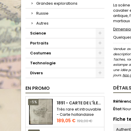
Grandes explorations
La scène 
cavalier 
Russie
antique, 
martiaux 
Autres
Dimension
Science
Quelques 
Portraits
Vendue ave
Costumes
descriptio
Taches, ro
Technologie
estampe au
une idée pr
Divers
jours.
Nos 
DÉTAILS
EN PROMO
Référen
-5%
1891 - CARTE DE L'ÎLE DE BORNÉO
État
Nou
Très rare et introuvable
- Carte hollandaise
Fiche t
Prix
Prix
189,05 €
199,00 €
de
Authent