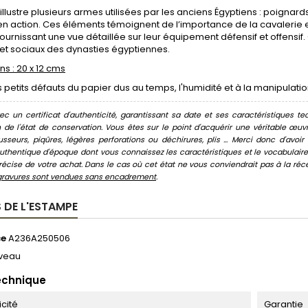
illustre plusieurs armes utilisées par les anciens Égyptiens : poignar
en action. Ces éléments témoignent de l’importance de la cavalerie et d
fournissant une vue détaillée sur leur équipement défensif et offensif
et sociaux des dynasties égyptiennes.
s : 20 x 12 cms
petits défauts du papier dus au temps, l'humidité et à la manipulatio
c un certificat d'authenticité, garantissant sa date et ses caractéristiques tec
n de l'état de conservation. Vous êtes sur le point d'acquérir une véritable œ
usseurs, piqûres, légères perforations ou déchirures, plis ... Merci donc d'av
thentique d'époque dont vous connaissez les caractéristiques et le vocabulaire. 
écise de votre achat. Dans le cas où cet état ne vous conviendrait pas à la récept
gravures sont vendues sans encadrement
.
 DE L'ESTAMPE
ce
A236A250506
veau
echnique
icité
Garantie