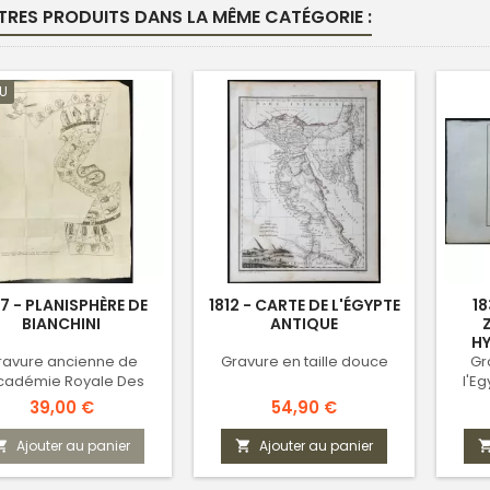
TRES PRODUITS DANS LA MÊME CATÉGORIE :
U
7 - PLANISPHÈRE DE
1812 - CARTE DE L'ÉGYPTE
18
BIANCHINI
ANTIQUE
HY
ravure ancienne de
Gravure en taille douce
Gr
Académie Royale Des
l'E
iences - Astrologie
Prix
Prix
39,00 €
54,90 €
yptienne & grecque
Ajouter au panier
Ajouter au panier

