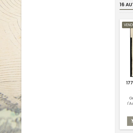
16 AU
VEND
177
G
l'
Sc
ég