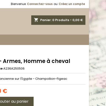
Bienvenue
Connectez-vous
ou
Créez un compte
shopping_cart
Panier:
0
Produits - 0,00 €
 - Armes, Homme à cheval
ce
A236A250506
ancienne sur l'Egypte - Champollion-Figeac
0 €
jouter au panier