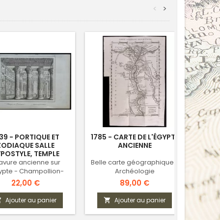
<
>
39 - PORTIQUE ET
1785 - CARTE DE L'ÉGYPTE
1839
ZODIAQUE SALLE
ANCIENNE
POSTYLE, TEMPLE
D'ESNA
avure ancienne sur
Belle carte géographique -
Gra
gypte - Champollion-
Archéologie
l'Eg
Figeac
Prix
Prix
22,00 €
89,00 €
Ajouter au panier
Ajouter au panier


