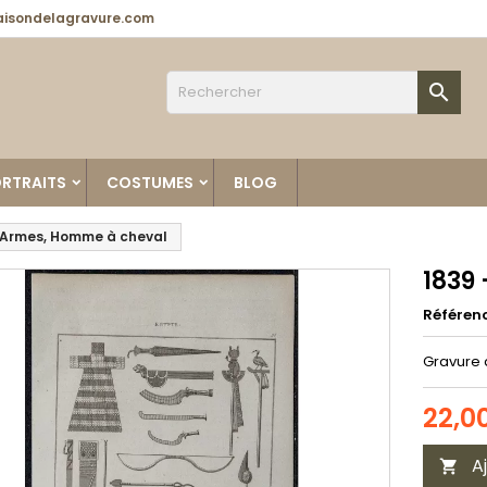
isondelagravure.com

RTRAITS
COSTUMES
BLOG
 Armes, Homme à cheval
1839
Référen
Gravure 
22,0
A
