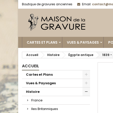
Boutique de gravures anciennes
Email:
contact@ma
CARTES ET PLANS
VUES & PAYSAGES
PO
Accueil
Histoire
Égypte antique
1839 -
ACCUEIL
Cartes et Plans
Vues & Paysages
Histoire
France
Iles Britanniques