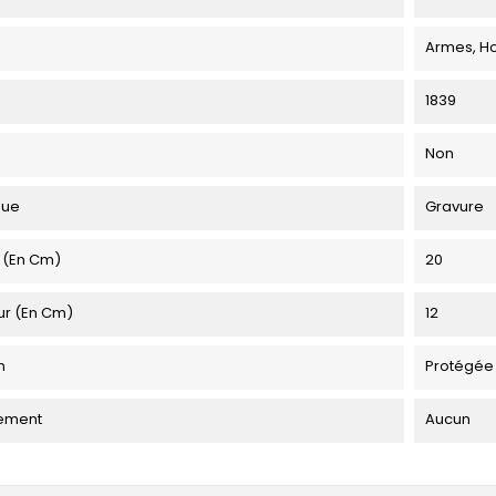
Armes, H
1839
Non
que
Gravure
 (en Cm)
20
ur (en Cm)
12
n
Protégée
ement
Aucun