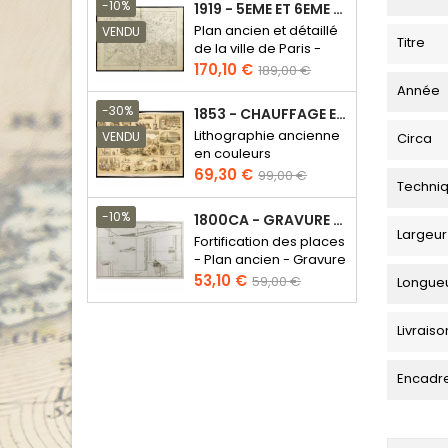
base
-10%
1919 - 5EME ET 6EME ARRONDISSEMENT DE PARIS
Plan ancien et détaillé
VENDU
Titre
de la ville de Paris -
Odéon - Sorbonne
Prix
Prix
170,10 €
189,00 €
de
Année
base
-30%
1853 - CHAUFFAGE ET ÉCLAIRAGE (LITHOGRAPHIE)
Lithographie ancienne
VENDU
Circa
en couleurs
Prix
Prix
69,30 €
99,00 €
Techni
de
base
-10%
1800CA - GRAVURE ARCHITECTURE MILITAIRE - ATTAQUE ET DÉFENSE
Largeur
Fortification des places
- Plan ancien - Gravure
en taille douce
Prix
Prix
53,10 €
59,00 €
Longue
de
base
Livraiso
Encadr